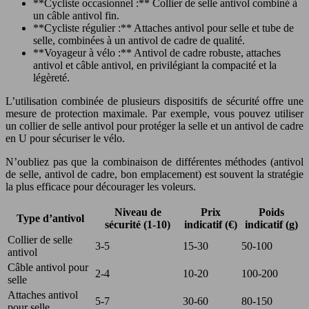
**Cycliste occasionnel :** Collier de selle antivol combiné à
un câble antivol fin.
**Cycliste régulier :** Attaches antivol pour selle et tube de
selle, combinées à un antivol de cadre de qualité.
**Voyageur à vélo :** Antivol de cadre robuste, attaches
antivol et câble antivol, en privilégiant la compacité et la
légèreté.
L’utilisation combinée de plusieurs dispositifs de sécurité offre une
mesure de protection maximale. Par exemple, vous pouvez utiliser
un collier de selle antivol pour protéger la selle et un antivol de cadre
en U pour sécuriser le vélo.
N’oubliez pas que la combinaison de différentes méthodes (antivol
de selle, antivol de cadre, bon emplacement) est souvent la stratégie
la plus efficace pour décourager les voleurs.
Niveau de
Prix
Poids
Type d’antivol
sécurité (1-10)
indicatif (€)
indicatif (g)
Collier de selle
3-5
15-30
50-100
antivol
Câble antivol pour
2-4
10-20
100-200
selle
Attaches antivol
5-7
30-60
80-150
pour selle