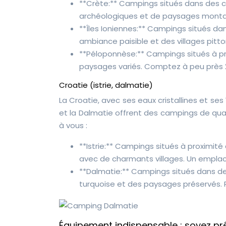
**Crète:** Campings situés dans des cri
archéologiques et de paysages montag
**Îles Ioniennes:** Campings situés da
ambiance paisible et des villages pit
**Péloponnèse:** Campings situés à pro
paysages variés. Comptez à peu près 2
Croatie (istrie, dalmatie)
La Croatie, avec ses eaux cristallines et ses 
et la Dalmatie offrent des campings de quali
à vous :
**Istrie:** Campings situés à proximité
avec de charmants villages. Un emplac
**Dalmatie:** Campings situés dans de
turquoise et des paysages préservés. 
Équipement indispensable : soyez prê