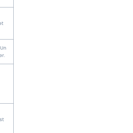
et
 Un
er.
st