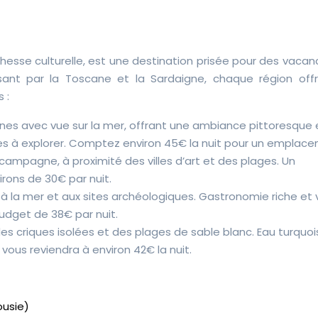
ichesse culturelle, est une destination prisée pour des vaca
assant par la Toscane et la Sardaigne, chaque région off
 :
llines avec vue sur la mer, offrant une ambiance pittoresque
tes à explorer. Comptez environ 45€ la nuit pour un emplac
ampagne, à proximité des villes d’art et des plages. Un
ons de 30€ par nuit.
 à la mer et aux sites archéologiques. Gastronomie riche et 
udget de 38€ par nuit.
s criques isolées et des plages de sable blanc. Eau turquoi
us reviendra à environ 42€ la nuit.
ousie)