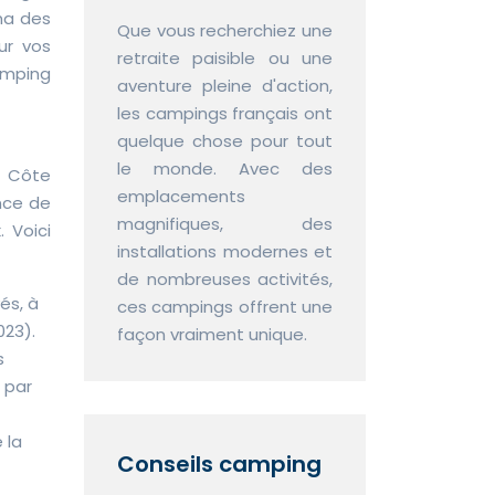
ama des
Que vous recherchiez une
ur vos
retraite paisible ou une
amping
aventure pleine d'action,
les campings français ont
quelque chose pour tout
le monde. Avec des
a Côte
emplacements
nce de
magnifiques, des
 Voici
installations modernes et
de nombreuses activités,
és, à
ces campings offrent une
023).
façon vraiment unique.
s
 par
 la
Conseils camping