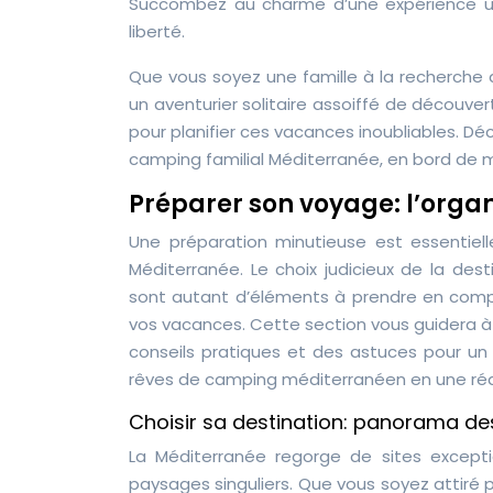
Succombez au charme d’une expérience uni
liberté.
Que vous soyez une famille à la recherch
un aventurier solitaire assoiffé de découver
pour planifier ces vacances inoubliables. 
camping familial Méditerranée, en bord de m
Préparer son voyage: l’organ
Une préparation minutieuse est essentiel
Méditerranée. Le choix judicieux de la dest
sont autant d’éléments à prendre en compt
vos vacances. Cette section vous guidera à 
conseils pratiques et des astuces pour u
rêves de camping méditerranéen en une réali
Choisir sa destination: panorama d
La Méditerranée regorge de sites except
paysages singuliers. Que vous soyez attiré p