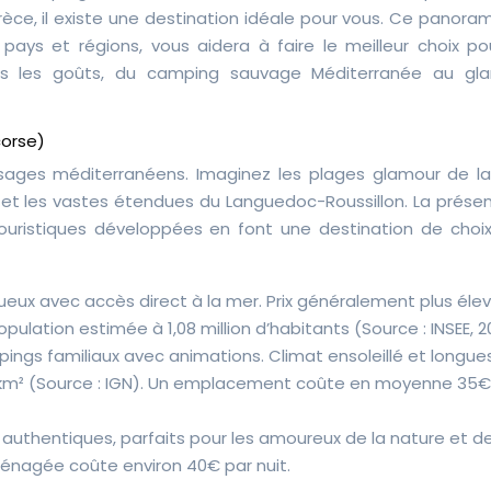
Grèce, il existe une destination idéale pour vous. Ce panor
pays et régions, vous aidera à faire le meilleur choix po
us les goûts, du camping sauvage Méditerranée au gl
corse)
aysages méditerranéens. Imaginez les plages glamour de l
 et les vastes étendues du Languedoc-Roussillon. La prése
ouristiques développées en font une destination de choix.
eux avec accès direct à la mer. Prix généralement plus élev
opulation estimée à 1,08 million d’habitants (Source : INSEE, 2
ings familiaux avec animations. Climat ensoleillé et longue
376 km² (Source : IGN). Un emplacement coûte en moyenne 35€
authentiques, parfaits pour les amoureux de la nature et de
énagée coûte environ 40€ par nuit.