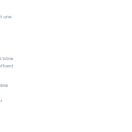
nt une
’Istrie
offrent
ible
u