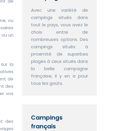
ent de
Avec une variété de
campings situés dans
me, ou
tout le pays, vous avez le
ssaires
choix entre de
 ou un
nombreuses options. Des
campings situés à
proximité de superbes
plages à ceux situés dans
sur la
la belle campagne
ratives
française, il y en a pour
ent de
tous les goûts.
ant des
er vos
Campings
et des
français
auvages