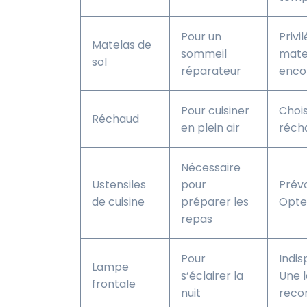
Pour un
Privi
Matelas de
sommeil
mate
sol
réparateur
enco
Pour cuisiner
Chois
Réchaud
en plein air
récha
Nécessaire
Ustensiles
pour
Prévo
de cuisine
préparer les
Optez
repas
Pour
Indis
Lampe
s’éclairer la
Une 
frontale
nuit
reco