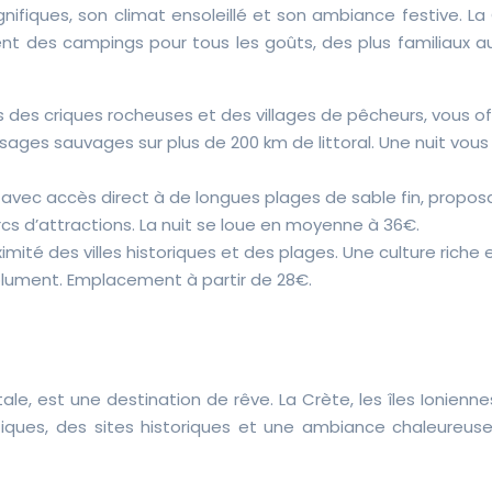
ifiques, son climat ensoleillé et son ambiance festive. La
ent des campings pour tous les goûts, des plus familiaux a
 des criques rocheuses et des villages de pêcheurs, vous of
ges sauvages sur plus de 200 km de littoral. Une nuit vous
avec accès direct à de longues plages de sable fin, propos
rcs d’attractions. La nuit se loue en moyenne à 36€.
mité des villes historiques et des plages. Une culture riche 
olument. Emplacement à partir de 28€.
ale, est une destination de rêve. La Crète, les îles Ionienne
ques, des sites historiques et une ambiance chaleureuse.