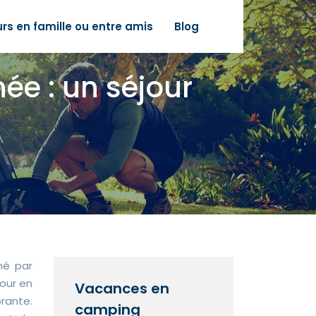
urs en famille ou entre amis
Blog
e : un séjour
mé par
jour en
Vacances en
brante.
camping