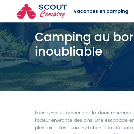
Vacances en camping
Camping au bord
inoubliable
Laissez-vous bercer par le doux murmure d
l’odeur enivrante des pins. Une escapade en
plein air ; c’est une invitation à la détent