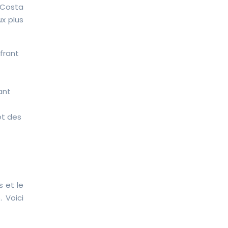
 Costa
ux plus
frant
ant
et des
s et le
 Voici