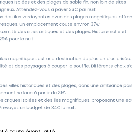
ques isolées et des plages de sable fin, non loin de sites
neux. Attendez-vous à payer 33€ par nuit.
ns des îles verdoyantes avec des plages magnifiques, offra
toresques. Un emplacement coûte environ 37€.
ximité des sites antiques et des plages. Histoire riche et
9€ pour la nuit.
îles magnifiques, est une destination de plus en plus prisée. L
té et des paysages à couper le souffle. Différents choix s’
 des villes historiques et des plages, dans une ambiance pais
ement se loue à partir de 31€.
s criques isolées et des îles magnifiques, proposant une ea
Prévoyez un budget de 34€ la nuit.
t à toute éventualité