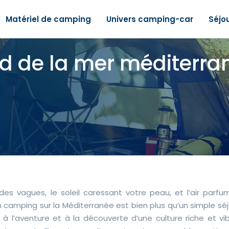
Matériel de camping
Univers camping-car
Séjo
 de la mer méditerrané
es vagues, le soleil caressant votre peau, et l’air parfu
 camping sur la Méditerranée est bien plus qu’un simple sé
e, à l’aventure et à la découverte d’une culture riche et vi