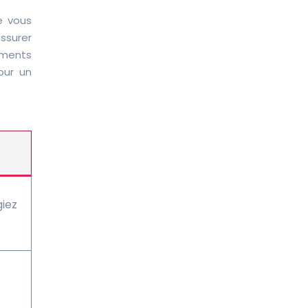
e vous
assurer
ements
our un
giez