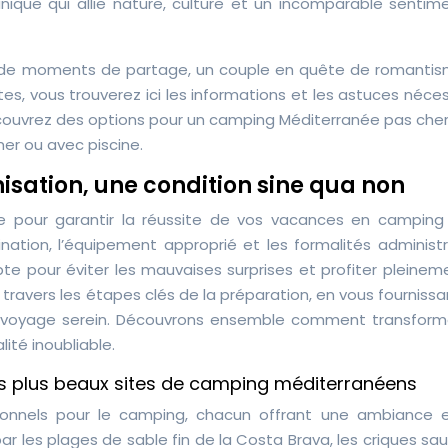
que qui allie nature, culture et un incomparable sentim
e de moments de partage, un couple en quête de romantis
tes, vous trouverez ici les informations et les astuces néce
Découvrez des options pour un camping Méditerranée pas cher
er ou avec piscine.
isation, une condition sine qua non
le pour garantir la réussite de vos vacances en camping 
ination, l’équipement approprié et les formalités administ
e pour éviter les mauvaises surprises et profiter pleinem
travers les étapes clés de la préparation, en vous fourniss
n voyage serein. Découvrons ensemble comment transform
té inoubliable.
es plus beaux sites de camping méditerranéens
ionnels pour le camping, chacun offrant une ambiance 
ar les plages de sable fin de la Costa Brava, les criques s