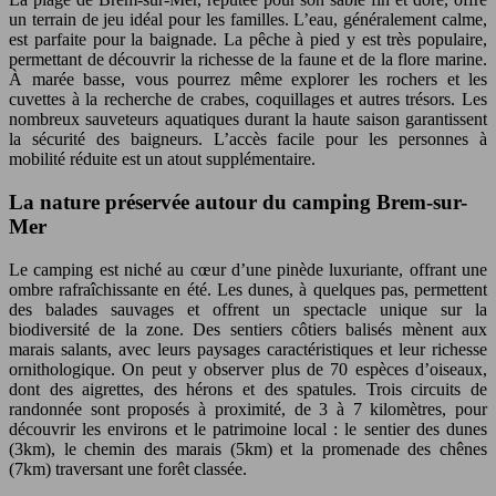
un terrain de jeu idéal pour les familles. L’eau, généralement calme,
est parfaite pour la baignade. La pêche à pied y est très populaire,
permettant de découvrir la richesse de la faune et de la flore marine.
À marée basse, vous pourrez même explorer les rochers et les
cuvettes à la recherche de crabes, coquillages et autres trésors. Les
nombreux sauveteurs aquatiques durant la haute saison garantissent
la sécurité des baigneurs. L’accès facile pour les personnes à
mobilité réduite est un atout supplémentaire.
La nature préservée autour du camping Brem-sur-
Mer
Le camping est niché au cœur d’une pinède luxuriante, offrant une
ombre rafraîchissante en été. Les dunes, à quelques pas, permettent
des balades sauvages et offrent un spectacle unique sur la
biodiversité de la zone. Des sentiers côtiers balisés mènent aux
marais salants, avec leurs paysages caractéristiques et leur richesse
ornithologique. On peut y observer plus de 70 espèces d’oiseaux,
dont des aigrettes, des hérons et des spatules. Trois circuits de
randonnée sont proposés à proximité, de 3 à 7 kilomètres, pour
découvrir les environs et le patrimoine local : le sentier des dunes
(3km), le chemin des marais (5km) et la promenade des chênes
(7km) traversant une forêt classée.