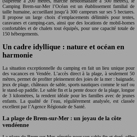
(supérette à 200 mètres, marché hebdomadaire à 500 mètres), le
Camping Brem-sur-Mer l’Océan est un établissement familial de
taille humaine, accueillant jusqu’à 300 campeurs sur ses 5 hectares.
Il propose un large choix d’emplacements délimités pour tentes,
caravanes et camping-cars, ainsi que des locations de mobil-homes
confortables et de chalets tout équipés, pour une capacité totale de
150 hébergements.
Un cadre idyllique : nature et océan en
harmonie
La situation exceptionnelle du camping en fait un lieu unique pour
des vacances en Vendée. L’accès direct à la plage, à seulement 50
mètres, permet de profiter pleinement des joies de la mer : baignade,
jeux de plage, châteaux de sable, sports nautiques comme le surf ou
le stand-up paddle. Le sable fin et la pente douce de la plage, longue
de 3 kilomètres, la rendent idéale pour les familles avec de jeunes
enfants. La qualité de l’eau, régulièrement analysée, est classée
excellent par l’Agence Régionale de Santé.
La plage de Brem-sur-Mer : un joyau de la côte
vendéenne
La plage de Brem-sur-Mer, réputée pour son sable fin et doré, offre