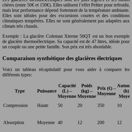
chères (entre 50€ et 150€). Elles utilisent l’effet Peltier pour refroidir,
mais leur performance dépend fortement de la température ambiante.
Elles sont idéales pour des excursions courtes et des conditions
climatiques tempérées. Elles ne sont généralement pas adaptées aux
climats très chauds.
Exemple : La glacière Coleman Xtreme 50QT est un bon exemple
de glacière thermoélectrique. Sa capacité est de 47 litres, idéale pour
un couple ou une petite famille. Son prix est très abordable.
Comparaison synthétique des glacières électriques
Voici un tableau récapitulatif pour vous aider à comparer les
différents types:
Capacité
Poids
Autono
Prix (€) –
Type
Puissance
(L) –
(kg) –
(h) 
Moyenne
Moyenne
Moyenne
Moyen
Compression
Haute
50
20
350
10
Absorption
Moyenne
40
12
200
12