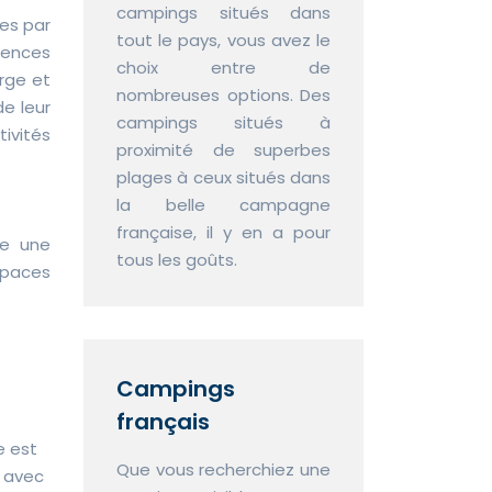
campings situés dans
ées par
tout le pays, vous avez le
rences
choix entre de
arge et
nombreuses options. Des
de leur
campings situés à
tivités
proximité de superbes
plages à ceux situés dans
la belle campagne
française, il y en a pour
re une
tous les goûts.
spaces
Campings
français
e est
Que vous recherchiez une
e avec