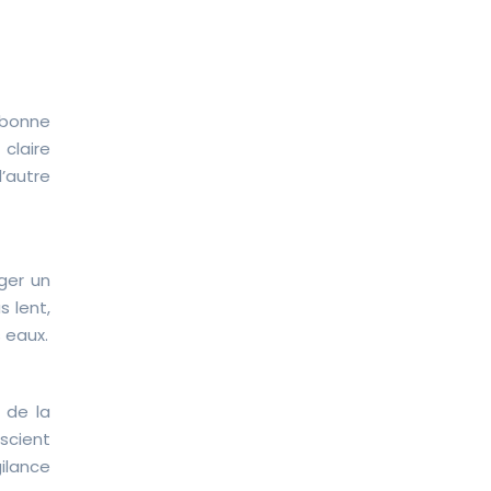
 bonne
claire
’autre
ager un
 lent,
 eaux.
 de la
scient
ilance