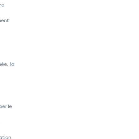
re
hent
ée, la
per le
e
ation