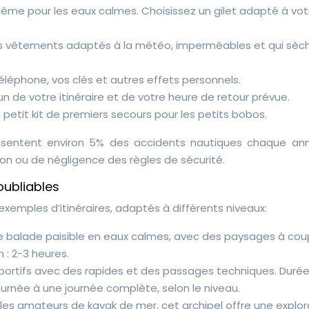
ême pour les eaux calmes. Choisissez un gilet adapté à vot
s vêtements adaptés à la météo, imperméables et qui sèc
éléphone, vos clés et autres effets personnels.
n de votre itinéraire et de votre heure de retour prévue.
 petit kit de premiers secours pour les petits bobos.
ésentent environ 5% des accidents nautiques chaque ann
on ou de négligence des règles de sécurité.
oubliables
s exemples d’itinéraires, adaptés à différents niveaux:
e balade paisible en eaux calmes, avec des paysages à cou
 : 2-3 heures.
sportifs avec des rapides et des passages techniques. Duré
urnée à une journée complète, selon le niveau.
 les amateurs de kayak de mer, cet archipel offre une explor