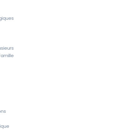
giques
sieurs
famille
ons
mique