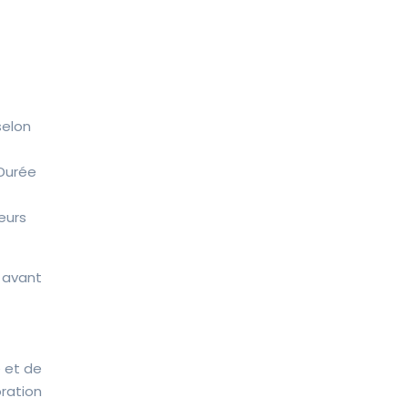
selon
 Durée
eurs
s avant
e et de
oration