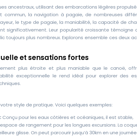
ues ancestraux, utilisant des embarcations légères propuls
int commun, la navigation à pagaie, de nombreuses diffé
ayeur, le type de pagaie, la maniabilité, la capacité de ch
nt significativement. Leur popularité croissante témoigne 
blic toujours plus nombreux. Explorons ensemble ces deux ac
duelle et sensations fortes
alement plus étroite et plus maniable que le canoë, off
bilité exceptionnelle le rend idéal pour explorer des e
echniques.
otre style de pratique. Voici quelques exemples:
:
Conçu pour les eaux côtières et océaniques, il est stable,
 espace de rangement pour les longues excursions. La coqu
leure glisse. On peut parcourir jusqu’à 30km en une journé