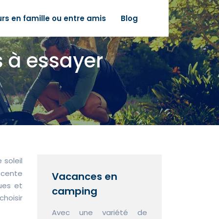
urs en famille ou entre amis
Blog
s à essayer
 soleil
escente
Vacances en
ues et
camping
choisir
Avec une variété de