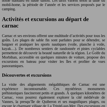
home standard en haute saison. Les tarifs varient selon la taille du
mobil-home, la période de l’année et les services proposés par le
camping.
Activités et excursions au départ de
carnac
Carnac et ses environs offrent une multitude d’activités pour tous les
goûts. Les plages de sable fin sont parfaites pour se détendre, se
baigner et pratiquer les sports nautiques (voile, planche à voile,
kayak…). De nombreux sentiers de randonnée et pistes cyclables
permettent de découvrir la beauté naturelle de la région. Le Golfe du
Morbihan, accessible en quelques minutes de voiture, propose des
excursions en bateau pour visiter les îles et profiter de vues
panoramiques.
Découvertes et excursions
La visite des alignements mégalithiques de Carnac est une
expérience incontournable. Ces mystérieux monuments
préhistoriques fascineront petits et grands. À quelques kilomètres de
Carnac, vous pourrez également explorer la cité médiévale de
Vannes, la presqu’île de Quiberon et ses magnifiques plages, ou
encore le charmant village de La Trinité-sur-Mer. Des excursions en