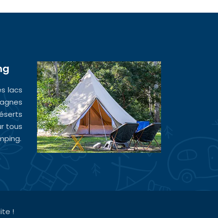
ng
es lacs
agnes
serts
ur tous
mping.
te !