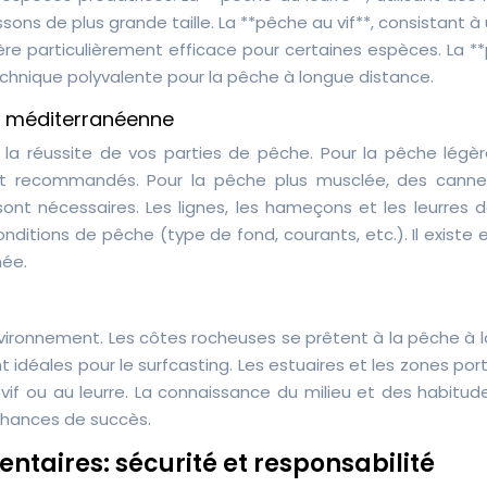
ons de plus grande taille. La **pêche au vif**, consistant à u
re particulièrement efficace pour certaines espèces. La *
technique polyvalente pour la pêche à longue distance.
he méditerranéenne
 la réussite de vos parties de pêche. Pour la pêche légèr
nt recommandés. Pour la pêche plus musclée, des canne
ont nécessaires. Les lignes, les hameçons et les leurres d
ditions de pêche (type de fond, courants, etc.). Il existe 
née.
vironnement. Les côtes rocheuses se prêtent à la pêche à l
t idéales pour le surfcasting. Les estuaires et les zones por
vif ou au leurre. La connaissance du milieu et des habitud
 chances de succès.
ntaires: sécurité et responsabilité