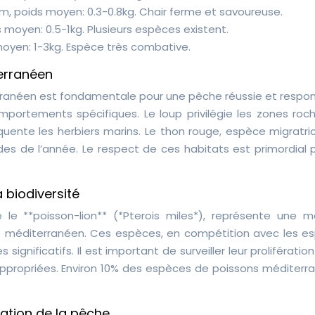
m, poids moyen: 0.3-0.8kg. Chair ferme et savoureuse.
 moyen: 0.5-1kg. Plusieurs espèces existent.
oyen: 1-3kg. Espèce très combative.
erranéen
ranéen est fondamentale pour une pêche réussie et respon
ortements spécifiques. Le loup privilégie les zones roc
quente les herbiers marins. Le thon rouge, espèce migratric
es de l’année. Le respect de ces habitats est primordial p
 biodiversité
e le **poisson-lion** (*Pterois miles*), représente une 
me méditerranéen. Ces espèces, en compétition avec les e
ignificatifs. Il est important de surveiller leur prolifératio
ppropriées. Environ 10% des espèces de poissons méditerr
ation de la pêche