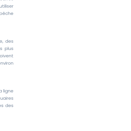
tiliser
*pêche
e, des
s plus
oivent
environ
a ligne
tuaires
es des