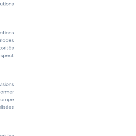
autions
ations
ériodes
orités
espect
isions
former
 (lampe
alisées
ant les