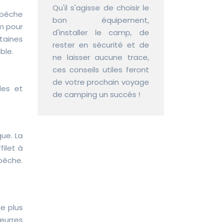
Qu'il s'agisse de choisir le
a pêche
bon équipement,
m pour
d'installer le camp, de
taines
rester en sécurité et de
ble.
ne laisser aucune trace,
ces conseils utiles feront
de votre prochain voyage
les et
de camping un succès !
que. La
ilet à
pêche.
de plus
leurres