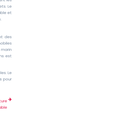
ts. Le
ble et
.
nt des
obiles
 marin
ns est
es. Le
s pour
ture
able