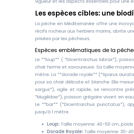
vigueur et les aspects essentiels pour une 
Les espèces cibles: une biod
La pêche en Méditerranée offre une incroya
récifs rocheux aux herbiers marins, abrite u
prisées par les pêcheurs.
Espèces emblématiques de la pêche
Le **loup** ( *Dicentrarchus labrax*), poi
chair ferme et savoureuse. Sa taille moyen
mètre. La **dorade royale** (*Sparus aurata
pour sa chair délicate et blanche. Elle me
sargus*), agile et rapide, se rencontre prè
*Mugilidae*), poisson grégaire vivant en eaux
Le **bar** (*Dicentrarchus punctatus*), ap
jusqu’à 1 mètre.
Loup:
Taille moyenne: 40-50 cm, poids
Dorade Royale:
Taille moyenne: 30-40 