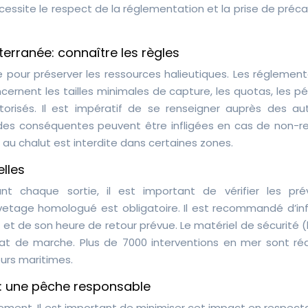
essite le respect de la réglementation et la prise de préc
erranée: connaître les règles
pour préserver les ressources halieutiques. Les réglement
oncernent les tailles minimales de capture, les quotas, les p
risés. Il est impératif de se renseigner auprès des aut
s conséquentes peuvent être infligées en cas de non-r
 au chalut est interdite dans certaines zones.
elles
t chaque sortie, il est important de vérifier les prév
uvetage homologué est obligatoire. Il est recommandé d’in
 et de son heure de retour prévue. Le matériel de sécurité
 état de marche. Plus de 7000 interventions en mer sont ré
urs maritimes.
: une pêche responsable
nement. Il est important de minimiser cet impact en respect