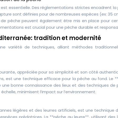
 est essentielle. Des réglementations strictes encadrent l
capture sont définies pour de nombreuses espèces (ex: 35 c
s de pêche peuvent également être mis en place pour cer
mentations est crucial pour une pêche durable et responsa
terranée: tradition et modernité
e variété de techniques, alliant méthodes traditionnel
courante, appréciée pour sa simplicité et son côté authenti
s, est une technique efficace pour la pêche au fond. Le **f
te une bonne connaissance des lieux et des techniques de 
chelle, minimisent l’impact sur l’environnement.
cannes légères et des leurres artificiels, est une technique 
espèces prédatrices. La **pêche au leurre**, utilisant des 