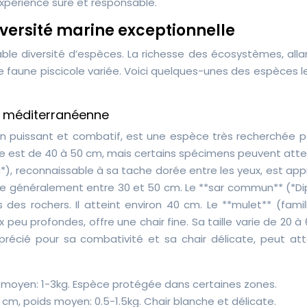
expérience sûre et responsable.
iversité marine exceptionnelle
ble diversité d’espèces. La richesse des écosystèmes, alla
ne faune piscicole variée. Voici quelques-unes des espèces l
 méditerranéenne
sson puissant et combatif, est une espèce très recherchée p
ne est de 40 à 50 cm, mais certains spécimens peuvent attei
*), reconnaissable à sa tache dorée entre les yeux, est ap
sure généralement entre 30 et 50 cm. Le **sar commun** (*Di
s des rochers. Il atteint environ 40 cm. Le **mulet** (fami
 peu profondes, offre une chair fine. Sa taille varie de 20 à
précié pour sa combativité et sa chair délicate, peut att
 moyen: 1-3kg. Espèce protégée dans certaines zones.
cm, poids moyen: 0.5-1.5kg. Chair blanche et délicate.