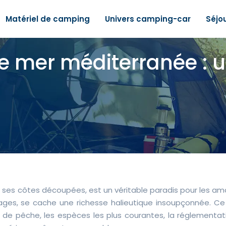
Matériel de camping
Univers camping-car
Séjo
 mer méditerranée : un
t ses côtes découpées, est un véritable paradis pour les am
ges, se cache une richesse halieutique insoupçonnée. Ce
 de pêche, les espèces les plus courantes, la réglementat