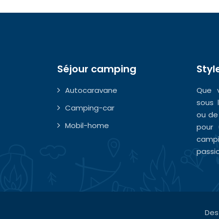
Séjour camping
Styl
Autocaravane
Que v
sous 
Camping-car
ou de
Mobil-home
pour 
camp
passi
Des