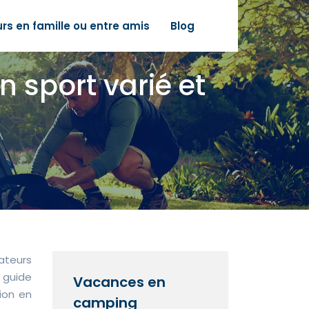
urs en famille ou entre amis
Blog
 sport varié et
ateurs
 guide
Vacances en
ion en
camping