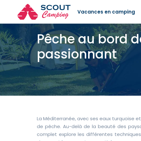
Vacances en camping
Pêche au bord de
passionnant
La Méditerranée, avec ses eaux turquoise e
de pêche. Au-delà de la beauté des paysa
complet explore les différentes techniques