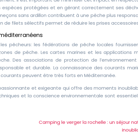
es espèces protégées et en gérant correctement ses déche
ameçons sans ardillon contribuent à une pêche plus responsa
n de filets sélectifs permet de réduire les prises accessoires
 méditerranéens
 les pêcheurs: les fédérations de pêche locales fournisse
 zones de pêche. Les cartes marines et les applications m
êche. Des associations de protection de l’environnement
sponsable et durable. La connaissance des courants mari
s courants peuvent être très forts en Méditerranée.
passionnante et exigeante qui offre des moments inoubliabl
chniques et la conscience environnementale sont essentiel
Camping le verger la rochelle : un séjour na
inoubli