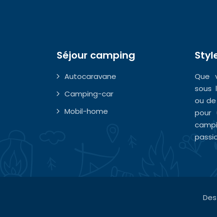
Séjour camping
Styl
Autocaravane
Que v
sous 
Camping-car
ou de
Mobil-home
pour 
camp
passi
Des