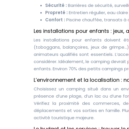
Sécurité :
Barrières de sécurité, surve
Propreté :
Entretien régulier, eau clair
Confort :
Piscine chauffée, transats à 
Les installations pour enfants : jeux, 
Les installations pour enfants doivent 
(toboggans, balançoires, jeux de grimpe
animateurs qualifiés sont essentiels. L’acc
considérer. Idéalement, le camping devrait 
enfants. Environ 70% des petits campings p
L’environnement et la localisation :
Choisissez un camping situé dans un env
présence d’une plage, d’un lac ou d’une fo
Vérifiez la proximité des commerces, des
déplacements et vos sorties en famille. Pl
activité touristique majeure.
Le budget et les services : trouver le 