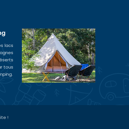
ng
es lacs
agnes
serts
ur tous
mping.
te !