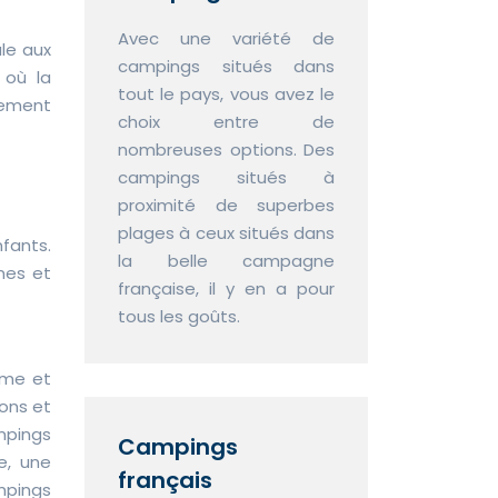
Avec une variété de
le aux
campings situés dans
 où la
tout le pays, vous avez le
gement
choix entre de
nombreuses options. Des
campings situés à
proximité de superbes
plages à ceux situés dans
fants.
la belle campagne
nes et
française, il y en a pour
tous les goûts.
lme et
ions et
mpings
Campings
e, une
français
mpings