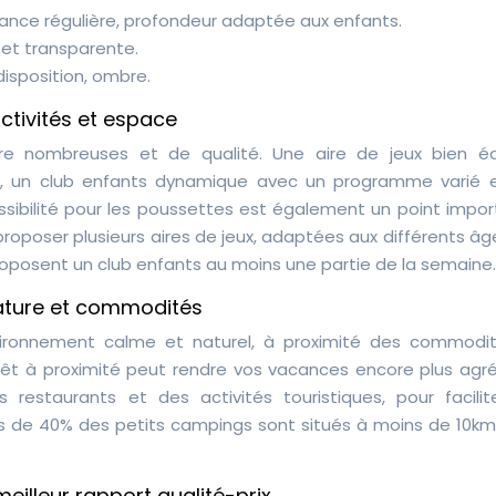
illance régulière, profondeur adaptée aux enfants.
e et transparente.
disposition, ombre.
activités et espace
être nombreuses et de qualité. Une aire de jeux bien é
…), un club enfants dynamique avec un programme varié 
essibilité pour les poussettes est également un point impo
proposer plusieurs aires de jeux, adaptées aux différents â
roposent un club enfants au moins une partie de la semaine.
 nature et commodités
ironnement calme et naturel, à proximité des commodit
rêt à proximité peut rendre vos vacances encore plus agré
 restaurants et des activités touristiques, pour facilit
us de 40% des petits campings sont situés à moins de 10km
meilleur rapport qualité-prix