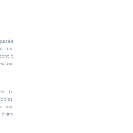
quipée
et des
rtant à
ges des
és. La
ables.
er vos
 d’une