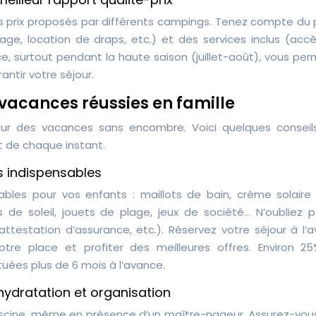
s prix proposés par différents campings. Tenez compte du p
nage, location de draps, etc.) et des services inclus (accè
nce, surtout pendant la haute saison (juillet-août), vous pe
antir votre séjour.
 vacances réussies en famille
our des vacances sans encombre. Voici quelques conseil
t de chaque instant.
es indispensables
sables pour vos enfants : maillots de bain, crème solaire
 de soleil, jouets de plage, jeux de société… N’oubliez p
ttestation d’assurance, etc.). Réservez votre séjour à l’a
otre place et profiter des meilleures offres. Environ 2
uées plus de 6 mois à l’avance.
 hydratation et organisation
piscine, même en présence d’un maître-nageur. Assurez-vous 