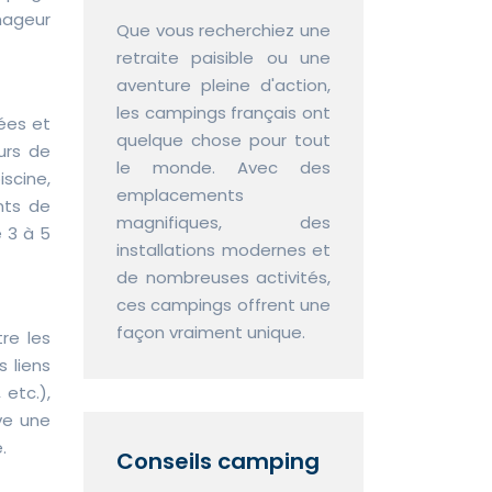
nageur
Que vous recherchiez une
retraite paisible ou une
aventure pleine d'action,
les campings français ont
ées et
quelque chose pour tout
urs de
le monde. Avec des
scine,
emplacements
nts de
magnifiques, des
e 3 à 5
installations modernes et
de nombreuses activités,
ces campings offrent une
façon vraiment unique.
re les
 liens
 etc.),
ve une
.
Conseils camping