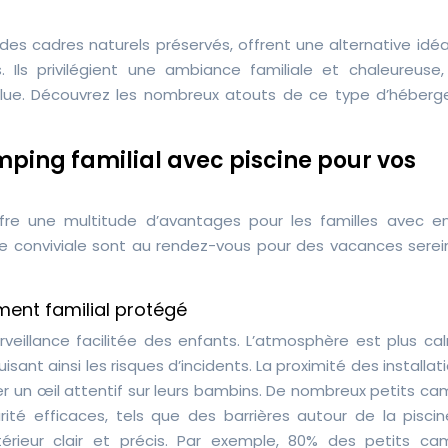
es cadres naturels préservés, offrent une alternative idéa
 Ils privilégient une ambiance familiale et chaleureuse,
solue. Découvrez les nombreux atouts de ce type d’héber
mping familial avec piscine pour vos
ffre une multitude d’avantages pour les familles avec en
e conviviale sont au rendez-vous pour des vacances serei
ement familial protégé
rveillance facilitée des enfants. L’atmosphère est plus ca
ant ainsi les risques d’incidents. La proximité des installat
r un œil attentif sur leurs bambins. De nombreux petits ca
ité efficaces, tels que des barrières autour de la piscin
ntérieur clair et précis. Par exemple, 80% des petits ca