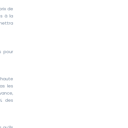
rix de
s à la
rmettra
s pour
 haute
as les
vance,
5% des
qu’ils