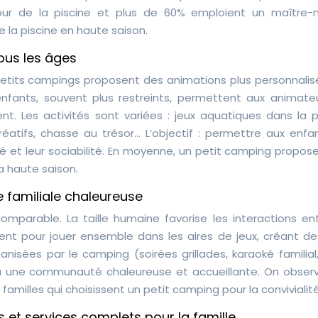
our de la piscine et plus de 60% emploient un maître-
 la piscine en haute saison.
ous les âges
etits campings proposent des animations plus personnalis
enfants, souvent plus restreints, permettent aux animate
t. Les activités sont variées : jeux aquatiques dans la pi
réatifs, chasse au trésor… L’objectif : permettre aux enfa
é et leur sociabilité. En moyenne, un petit camping propos
a haute saison.
e familiale chaleureuse
mparable. La taille humaine favorise les interactions ent
ment pour jouer ensemble dans les aires de jeux, créant des
isées par le camping (soirées grillades, karaoké familial,
à une communauté chaleureuse et accueillante. On obser
amilles qui choisissent un petit camping pour la convivialité
s et services complets pour la famille