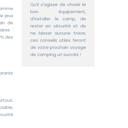
Qu'il s'agisse de choisir le
 gamme
bon équipement,
e jeux
d'installer le camp, de
ain de
rester en sécurité et de
ires :
ne laisser aucune trace,
50% des
ces conseils utiles feront
de votre prochain voyage
de camping un succès !
arantir
urtout,
ciable,
curité