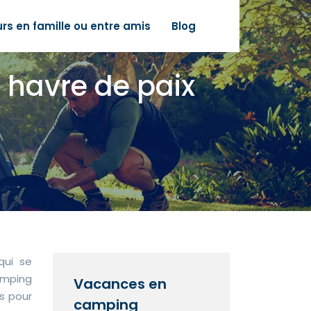
urs en famille ou entre amis
Blog
n havre de paix
qui se
amping
Vacances en
es pour
camping