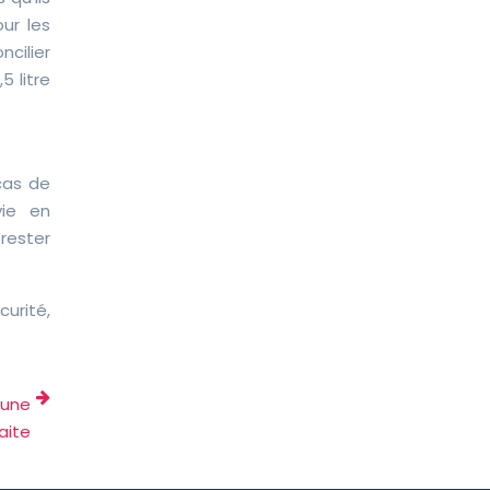
ur les
cilier
 litre
cas de
vie en
rester
curité,
 une
aite