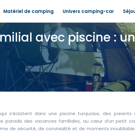
Matériel de camping
Univers camping-car
Séjo
milial avec piscine : u
 qui s’éclatent dans une piscine turquoise, des parents 
e paradis des vacances familiales, au cœur d’un petit c
nyme de sécurité, de convivialité et de moments inoubliabl